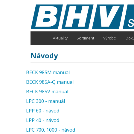
Přejít
k
hlavnímu
obsahu
Aktuality
Sortiment
Výrobci
Dok
Main
navigation
Návody
BECK 985M manual
BECK 985A-Q manual
BECK 985V manual
LPC 300 - manuál
LPP 60 - návod
LPP 40 - návod
LPC 700, 1000 - návod