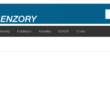
Sea
umenty
Publikace
Kontakty
ESHOP
O nás