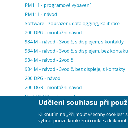
PM111 - programové vybavení
PM111 - návod
Software - zobrazení, datalogging, kalibrace
200 DPG - montážní návod
984 M - návod - 3vodič, s displejem, s kontakty
984 M - návod - 3vodič, s displejem, bez kontakt
984 M - návod - 2vodič
984 M - návod - 3vodič, bez displeje, s kontakty
200 DPG - návod
200 DGR - montážní návod
Beck 930 Climair-návod
Udělení souhlasu při použ
Kliknutím na „Přijmout všechny cookies“ 
vybrat pouze konkrétní cookie a kliknout 