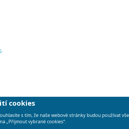
ů
ití cookies
souhlasíte s tím, že naše webové stránky budou používat v
na „Přijmout vybrané cookies“.
Search