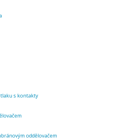
a
tlaku s kontakty
ělovačem
embránovým oddělovačem