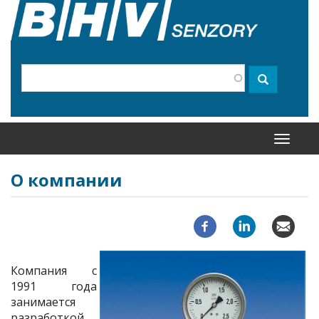
Перейти
к
основному
содержанию
Поиск
Поиск
Toggle
navigati
О компании
Компания с
1991 года
занимается
разработкой,