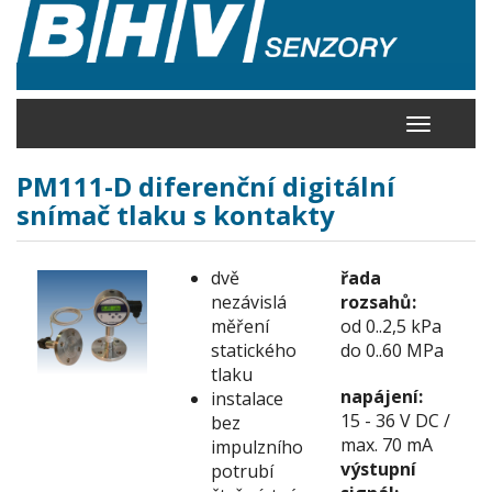
Přejít
k
hlavnímu
obsahu
Toggle
navigation
PM111-D diferenční digitální
snímač tlaku s kontakty
dvě
řada
nezávislá
rozsahů:
měření
od 0..2,5 kPa
statického
do 0..60 MPa
tlaku
napájení:
instalace
15 - 36 V DC /
bez
max. 70 mA
impulzního
výstupní
potrubí