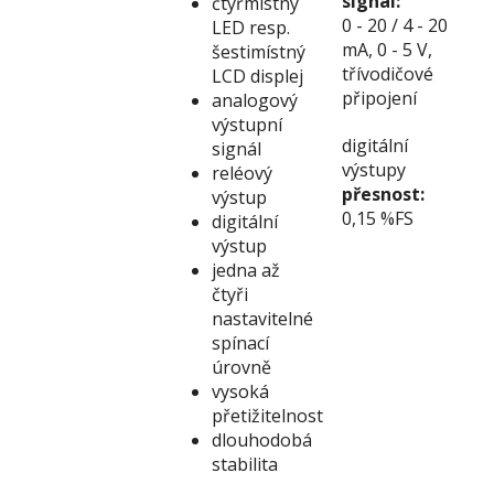
signál:
čtyřmístný
0 - 20 / 4 - 20
LED resp.
mA, 0 - 5 V,
šestimístný
třívodičové
LCD displej
připojení
analogový
výstupní
digitální
signál
výstupy
reléový
přesnost:
výstup
0,15 %FS
digitální
výstup
jedna až
čtyři
nastavitelné
spínací
úrovně
vysoká
přetižitelnost
dlouhodobá
stabilita