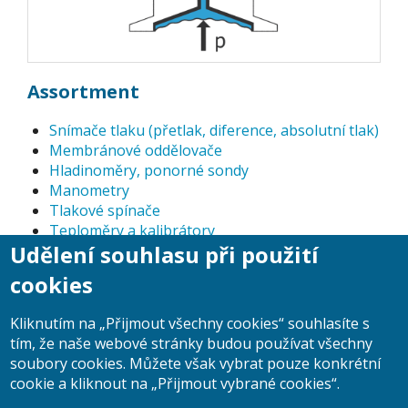
Assortment
Snímače tlaku (přetlak, diference, absolutní tlak)
Membránové oddělovače
Hladinoměry, ponorné sondy
Manometry
Tlakové spínače
Teploměry a kalibrátory
Udělení souhlasu při použití
Digitální tlakoměry
Příslušenství k tlakoměrům
cookies
Ventily, ventilové sestavy
Kalibrátory tlaku, přesné manometry
Kliknutím na „Přijmout všechny cookies“ souhlasíte s
Výkonová relé
tím, že naše webové stránky budou používat všechny
Plováčkové průtokoměry
soubory cookies. Můžete však vybrat pouze konkrétní
cookie a kliknout na „Přijmout vybrané cookies“.