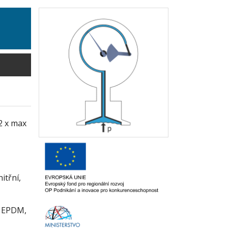
2 x max
itřní,
 EPDM,