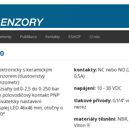
umenty
Publikace
Kontakty
ESHOP
O nás
30
ektronický s keramickým
kontakty:
NC nebo NO (
nzorem (tlustovrstvý
0,5A)
nzometr)
napájení:
10 - 30 VDC
zsahy od 0-2,5 do 0-250 bar
x polovodičový kontakt PNP
tlakové přívody:
G1/4" vn
ivatelsky nastavení
nerez
splej LED 46x46 mm, otočný o
0°
materiály těsnění:
NBR,
Viton
®