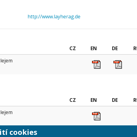
http://www.layherag.de
CZ
EN
DE
R
plejem
CZ
EN
DE
R
plejem
ití cookies