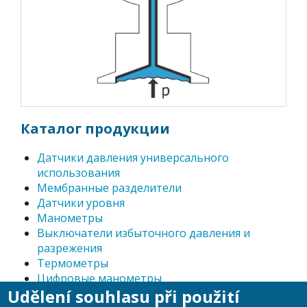
Каталог продукции
Датчики давления универсального
использования
Мембранные разделители
Датчики уровня
Манометры
Выключатели избыточного давления и
разрежения
Tермометры
Цифровые манометры
Udělení souhlasu při použití
Принадлежности