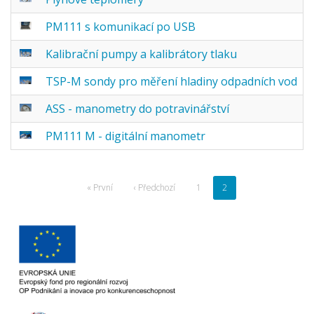
PM111 s komunikací po USB
Kalibrační pumpy a kalibrátory tlaku
TSP-M sondy pro měření hladiny odpadních vod
ASS - manometry do potravinářství
PM111 M - digitální manometr
Pagination
First
« První
Předchozí
‹ Předchozí
Page
1
Aktuální
2
page
stránka
stránka